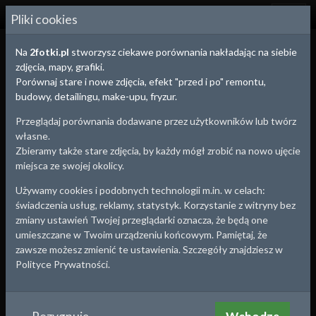
2
FOTKI.PL
Pliki cookies
Na
2fotki.pl
stworzysz ciekawe porównania nakładając na siebie
Dodawanie zdjęcia
zdjęcia, mapy, grafiki.
Porównaj stare i nowe zdjęcia, efekt "przed i po" remontu,
Nick
budowy, detailingu, make-upu, fryzur.
Przeglądaj porównania dodawane przez użytkowników lub twórz
własne.
Zdjęcie
Zbieramy także stare zdjęcia, by każdy mógł zrobić na nowo ujęcie
miejsca ze swojej okolicy.
Używamy cookies i podobnych technologii m.in. w celach:
Tytuł
świadczenia usług, reklamy, statystyk. Korzystanie z witryny bez
zmiany ustawień Twojej przeglądarki oznacza, że będą one
umieszczane w Twoim urządzeniu końcowym. Pamiętaj, że
zawsze możesz zmienić te ustawienia. Szczegóły znajdziesz w
Opis
Polityce Prywatności.