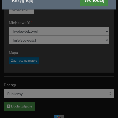
Rezygnuję
Wchodzę
Około roku
Miejscowość
Mapa
Zaznacz na mapie
Dostęp
Dodaj zdjęcie