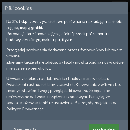
2
FOTKI.PL
Pliki cookies
Na
2fotki.pl
stworzysz ciekawe porównania nakładając na siebie
Aby zobaczyć porównanie
wybierz poniżej dwa
zdjęcia, mapy, grafiki.
zdjęcia
-
przed
i
po
.
Porównaj stare i nowe zdjęcia, efekt "przed i po" remontu,
budowy, detailingu, make-upu, fryzur.
Zdjęcie przed
Zdjęcie po
Porównanie
Przeglądaj porównania dodawane przez użytkowników lub twórz
własne.
Zbieramy także stare zdjęcia, by każdy mógł zrobić na nowo ujęcie
Zdjęcie
przed
miejsca ze swojej okolicy.
wybierz
użyj aparatu
Używamy cookies i podobnych technologii m.in. w celach:
świadczenia usług, reklamy, statystyk. Korzystanie z witryny bez
zmiany ustawień Twojej przeglądarki oznacza, że będą one
umieszczane w Twoim urządzeniu końcowym. Pamiętaj, że
zawsze możesz zmienić te ustawienia. Szczegóły znajdziesz w
Polityce Prywatności.