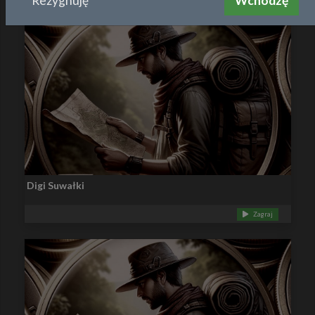
Rezygnuję
Wchodzę
Digi Suwałki
Zagraj