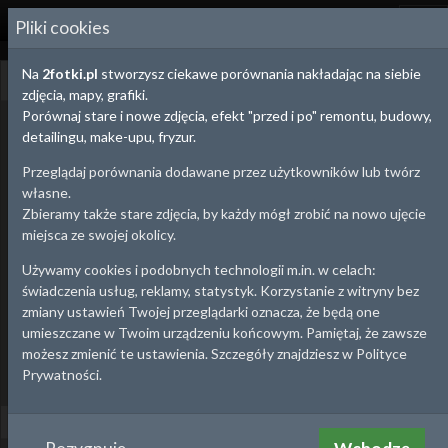
2
FOTKI.PL
Pliki cookies
Na
2fotki.pl
stworzysz ciekawe porównania nakładając na siebie
Mobilna gra terenowa
otwórz panel twórcy
zdjęcia, mapy, grafiki.
Porównaj stare i nowe zdjęcia, efekt "przed i po" remontu, budowy,
Witaj w grze terenowej na smartfony!
detailingu, make-upu, fryzur.
Nie musisz nic instalować, ani się rejestrować, aby zagrać. Wystarczy Twój
Przeglądaj porównania dodawane przez użytkowników lub twórz
smartfon.
własne.
Gra terenowa polega na wyprawie w teren i meldowaniu się
Zbieramy także stare zdjęcia, by każdy mógł zrobić na nowo ujęcie
w miejscach zaznaczonych na mapie.
miejsca ze swojej okolicy.
Meldowanie polega na weryfikacji pozycji przez GPS (lub
zeskanowanie kodu QR).
Używamy cookies i podobnych technologii m.in. w celach:
świadczenia usług, reklamy, statystyk. Korzystanie z witryny bez
Jeśli masz smykałkę twórcy i znasz ciekawostki na temat swojej okolicy, to
zmiany ustawień Twojej przeglądarki oznacza, że będą one
możesz łatwo utworzyć własną misję.
umieszczane w Twoim urządzeniu końcowym. Pamiętaj, że zawsze
Misje mogą być niepubliczne, więc możesz je tworzyć dla Twoich
możesz zmienić te ustawienia. Szczegóły znajdziesz w Polityce
znajomych lub podopiecznych :)
otwórz panel twórcy
Prywatności.
Lista misji