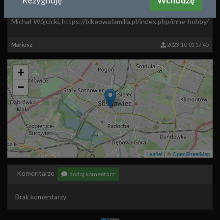
Rezygnuję
Wchodzę
Przedwojenna Modrzejowska 33
Pierwsza kaminica od lewej - Modrzejowska 33. Opracował
Michał Wójcicki, https://bikeowafamilia.pl/index.php/inne-hobby/
Mariusz
2023-10-01 17:45
+
−
Leaflet
| ©
OpenStreetMap
Komentarze
dodaj komentarz
Brak komentarzy