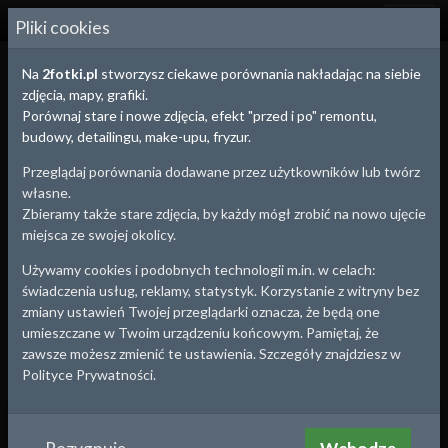
2
FOTKI.PL
Pliki cookies
Na
2fotki.pl
stworzysz ciekawe porównania nakładając na siebie
pełny ekran
Efekt:
domyślny (przezroczystość)
zdjęcia, mapy, grafiki.
Porównaj stare i nowe zdjęcia, efekt "przed i po" remontu,
1930
2015
budowy, detailingu, make-upu, fryzur.
Kliknij i przesuń po zdjęciu
Przeglądaj porównania dodawane przez użytkowników lub twórz
własne.
Zbieramy także stare zdjęcia, by każdy mógł zrobić na nowo ujęcie
miejsca ze swojej okolicy.
Używamy cookies i podobnych technologii m.in. w celach:
świadczenia usług, reklamy, statystyk. Korzystanie z witryny bez
zmiany ustawień Twojej przeglądarki oznacza, że będą one
umieszczane w Twoim urządzeniu końcowym. Pamiętaj, że
zawsze możesz zmienić te ustawienia. Szczegóły znajdziesz w
Polityce Prywatności.
Sosnowiec
, woj.
Śląskie