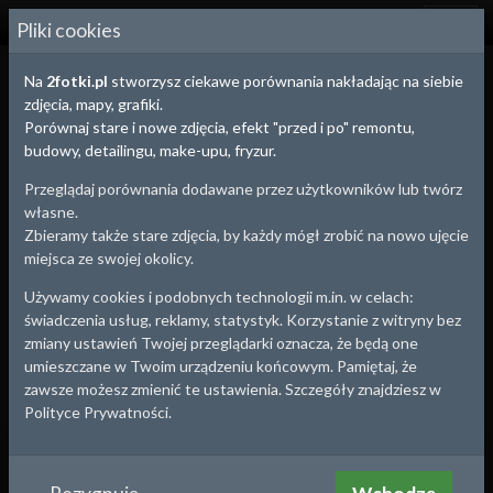
2
FOTKI.PL
Pliki cookies
Na
2fotki.pl
stworzysz ciekawe porównania nakładając na siebie
pełny ekran
Efekt:
domyślny (przezroczystość)
zdjęcia, mapy, grafiki.
Porównaj stare i nowe zdjęcia, efekt "przed i po" remontu,
1983
2023
budowy, detailingu, make-upu, fryzur.
Kliknij i przesuń po zdjęciu
Przeglądaj porównania dodawane przez użytkowników lub twórz
własne.
Zbieramy także stare zdjęcia, by każdy mógł zrobić na nowo ujęcie
miejsca ze swojej okolicy.
Używamy cookies i podobnych technologii m.in. w celach:
świadczenia usług, reklamy, statystyk. Korzystanie z witryny bez
zmiany ustawień Twojej przeglądarki oznacza, że będą one
umieszczane w Twoim urządzeniu końcowym. Pamiętaj, że
zawsze możesz zmienić te ustawienia. Szczegóły znajdziesz w
Polityce Prywatności.
Bełżyce
, woj.
Lubelskie
Rynek