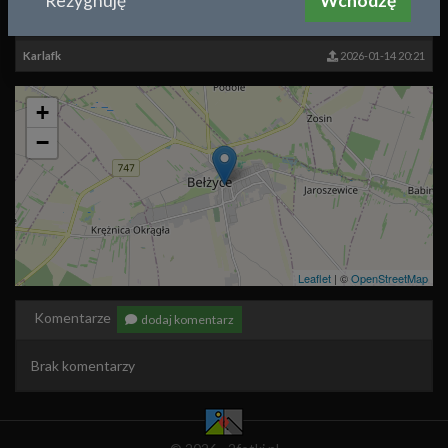
Rezygnuję
Wchodzę
Kamienice w pierzei zachodniej
Karlafk
2026-01-14 20:21
+
−
Leaflet
| ©
OpenStreetMap
Komentarze
dodaj komentarz
Brak komentarzy