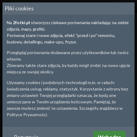
2
FOTKI.PL
Pliki cookies
Na
2fotki.pl
stworzysz ciekawe porównania nakładając na siebie
zdjęcia, mapy, grafiki.
Porównaj stare i nowe zdjęcia, efekt "przed i po" remontu,
budowy, detailingu, make-upu, fryzur.
Przeglądaj porównania dodawane przez użytkowników lub twórz
własne.
Zbieramy także stare zdjęcia, by każdy mógł zrobić na nowo ujęcie
miejsca ze swojej okolicy.
Używamy cookies i podobnych technologii m.in. w celach:
świadczenia usług, reklamy, statystyk. Korzystanie z witryny bez
zmiany ustawień Twojej przeglądarki oznacza, że będą one
umieszczane w Twoim urządzeniu końcowym. Pamiętaj, że
Bydgoszcz
, woj.
Kujawsko-Pomorskie
zawsze możesz zmienić te ustawienia. Szczegóły znajdziesz w
Polityce Prywatności.
ul. Mostowa
ul. Mostowa
Około roku:
1915