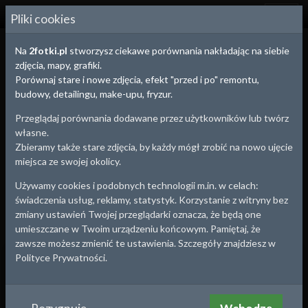
2
FOTKI.PL
Pliki cookies
Na
2fotki.pl
stworzysz ciekawe porównania nakładając na siebie
zdjęcia, mapy, grafiki.
Porównaj stare i nowe zdjęcia, efekt "przed i po" remontu,
budowy, detailingu, make-upu, fryzur.
Przeglądaj porównania dodawane przez użytkowników lub twórz
własne.
Zbieramy także stare zdjęcia, by każdy mógł zrobić na nowo ujęcie
miejsca ze swojej okolicy.
Używamy cookies i podobnych technologii m.in. w celach:
świadczenia usług, reklamy, statystyk. Korzystanie z witryny bez
zmiany ustawień Twojej przeglądarki oznacza, że będą one
umieszczane w Twoim urządzeniu końcowym. Pamiętaj, że
zawsze możesz zmienić te ustawienia. Szczegóły znajdziesz w
Legnica
, woj.
Dolnośląskie
Polityce Prywatności.
Legnica
???