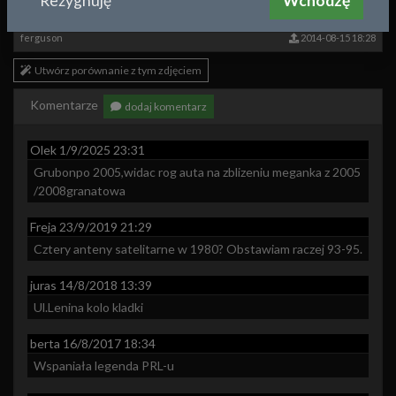
Rezygnuję
Wchodzę
Około roku:
1980
ferguson
2014-08-15 18:28
Utwórz porównanie z tym zdjęciem
Komentarze
dodaj komentarz
Olek
1/9/2025 23:31
Grubonpo 2005,widac rog auta na zblizeniu meganka z 2005 
/2008granatowa
Freja
23/9/2019 21:29
Cztery anteny satelitarne w 1980? Obstawiam raczej 93-95.
juras
14/8/2018 13:39
Ul.Lenina kolo kladki
berta
16/8/2017 18:34
Wspaniała legenda PRL-u