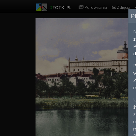
Porównania
Zdjęcia
2
FOTKI.PL
P
z
P
d
P
w
Z
m
U
ś
z
u
m
P