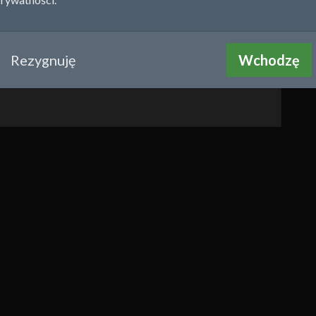
Rezygnuję
Wchodzę