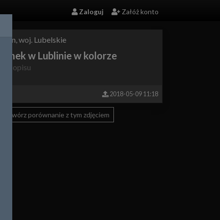
Zaloguj
Załóż konto
ublin
, woj.
Lubelskie
amek w Lublinie w kolorze
rak opisu
nich
2018-05-09 11:18
Utwórz porównanie z tym zdjęciem