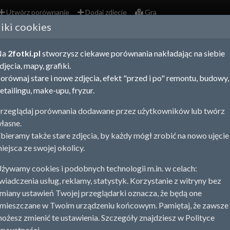
Utwórz porównanie
Dodaj zdjęcie
Gra
liki cookies
L
Na
2fotki.pl
stworzysz ciekawe porównania nakładając na siebie
Z
djęcia, mapy, grafiki.
b
orównaj stare i nowe zdjęcia, efekt "przed i po" remontu, budowy,
etailingu, make-upu, fryzur.
m
rzeglądaj porównania dodawane przez użytkowników lub twórz
łasne.
bieramy także stare zdjęcia, by każdy mógł zrobić na nowo ujęcie
iejsca ze swojej okolicy.
żywamy cookies i podobnych technologii m.in. w celach:
wiadczenia usług, reklamy, statystyk. Korzystanie z witryny bez
miany ustawień Twojej przeglądarki oznacza, że będą one
mieszczane w Twoim urządzeniu końcowym. Pamiętaj, że zawsze
ożesz zmienić te ustawienia. Szczegóły znajdziesz w Polityce
rywatności.