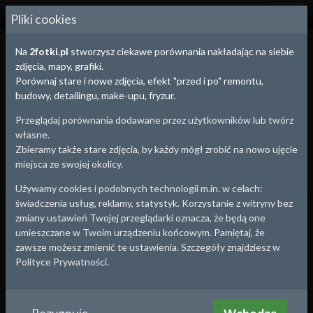
2
FOTKI.PL
Pliki cookies
Na
2fotki.pl
stworzysz ciekawe porównania nakładając na siebie
zdjęcia, mapy, grafiki.
Porównaj stare i nowe zdjęcia, efekt "przed i po" remontu,
budowy, detailingu, make-upu, fryzur.
Przeglądaj porównania dodawane przez użytkowników lub twórz
własne.
Zbieramy także stare zdjęcia, by każdy mógł zrobić na nowo ujęcie
miejsca ze swojej okolicy.
Używamy cookies i podobnych technologii m.in. w celach:
Głogów
, woj.
Dolnośląskie
świadczenia usług, reklamy, statystyk. Korzystanie z witryny bez
Głogów wieczorem
zmiany ustawień Twojej przeglądarki oznacza, że będą one
umieszczane w Twoim urządzeniu końcowym. Pamiętaj, że
Plac Konstytucji 3 Maja - Kino Jubilat.
zawsze możesz zmienić te ustawienia. Szczegóły znajdziesz w
Około roku:
2019
Polityce Prywatności.
Jozef87
2019-12-06 20:17
Utwórz porównanie z tym zdjęciem