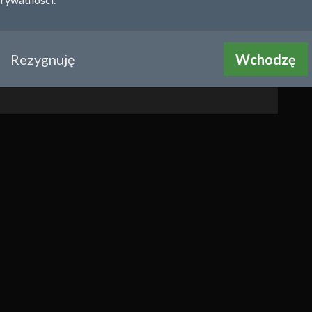
Rezygnuję
Wchodzę