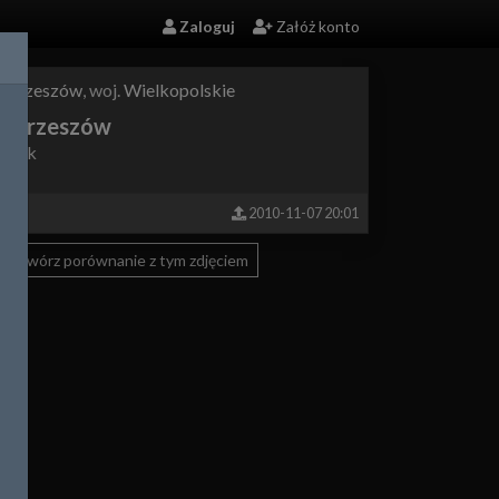
Zaloguj
Załóż konto
strzeszów
, woj.
Wielkopolskie
Ostrzeszów
ynek
958
2010-11-07 20:01
Utwórz porównanie z tym zdjęciem