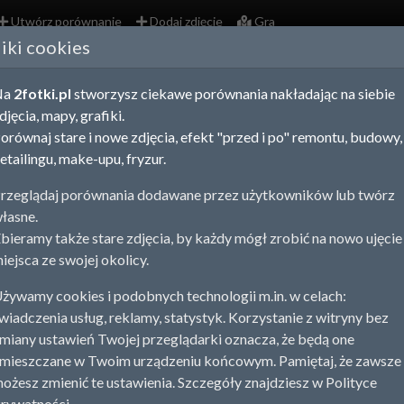
Utwórz porównanie
Dodaj zdjęcie
Gra
liki cookies
O
Na
2fotki.pl
stworzysz ciekawe porównania nakładając na siebie
djęcia, mapy, grafiki.
R
orównaj stare i nowe zdjęcia, efekt "przed i po" remontu, budowy,
etailingu, make-upu, fryzur.
1
rzeglądaj porównania dodawane przez użytkowników lub twórz
łasne.
bieramy także stare zdjęcia, by każdy mógł zrobić na nowo ujęcie
iejsca ze swojej okolicy.
żywamy cookies i podobnych technologii m.in. w celach:
wiadczenia usług, reklamy, statystyk. Korzystanie z witryny bez
miany ustawień Twojej przeglądarki oznacza, że będą one
mieszczane w Twoim urządzeniu końcowym. Pamiętaj, że zawsze
ożesz zmienić te ustawienia. Szczegóły znajdziesz w Polityce
rywatności.