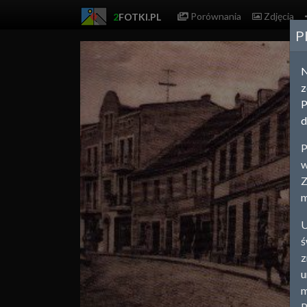
Porównania
Zdjęcia
2
FOTKI.PL
P
z
P
d
P
w
Z
m
U
ś
z
u
m
P