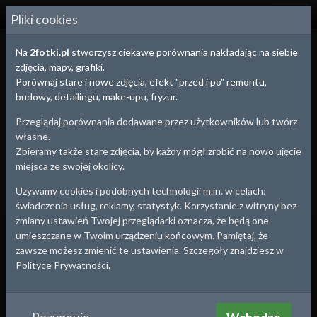
2
FOTKI.PL
Pliki cookies
Na
2fotki.pl
stworzysz ciekawe porównania nakładając na siebie
zdjęcia, mapy, grafiki.
Porównaj stare i nowe zdjęcia, efekt "przed i po" remontu,
budowy, detailingu, make-upu, fryzur.
Przeglądaj porównania dodawane przez użytkowników lub twórz
własne.
Zbieramy także stare zdjęcia, by każdy mógł zrobić na nowo ujęcie
miejsca ze swojej okolicy.
Używamy cookies i podobnych technologii m.in. w celach:
świadczenia usług, reklamy, statystyk. Korzystanie z witryny bez
zmiany ustawień Twojej przeglądarki oznacza, że będą one
Ostrzeszów
, woj.
Wielkopolskie
umieszczane w Twoim urządzeniu końcowym. Pamiętaj, że
Ostrzeszów
zawsze możesz zmienić te ustawienia. Szczegóły znajdziesz w
Plac Borek
Polityce Prywatności.
1958
2010-11-07 20:03