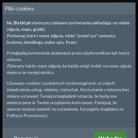
2
FOTKI.PL
Pliki cookies
Na
2fotki.pl
stworzysz ciekawe porównania nakładając na siebie
zdjęcia, mapy, grafiki.
Porównaj stare i nowe zdjęcia, efekt "przed i po" remontu,
budowy, detailingu, make-upu, fryzur.
Przeglądaj porównania dodawane przez użytkowników lub twórz
własne.
Zbieramy także stare zdjęcia, by każdy mógł zrobić na nowo ujęcie
miejsca ze swojej okolicy.
Używamy cookies i podobnych technologii m.in. w celach:
świadczenia usług, reklamy, statystyk. Korzystanie z witryny bez
zmiany ustawień Twojej przeglądarki oznacza, że będą one
umieszczane w Twoim urządzeniu końcowym. Pamiętaj, że
zawsze możesz zmienić te ustawienia. Szczegóły znajdziesz w
Ostrzeszów
, woj.
Wielkopolskie
Polityce Prywatności.
Ostrzeszów
Baszta