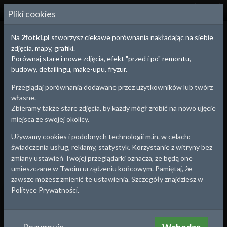
2
FOTKI.PL
Pliki cookies
Na
2fotki.pl
stworzysz ciekawe porównania nakładając na siebie
zdjęcia, mapy, grafiki.
Porównaj stare i nowe zdjęcia, efekt "przed i po" remontu,
budowy, detailingu, make-upu, fryzur.
Przeglądaj porównania dodawane przez użytkowników lub twórz
własne.
Zbieramy także stare zdjęcia, by każdy mógł zrobić na nowo ujęcie
miejsca ze swojej okolicy.
Używamy cookies i podobnych technologii m.in. w celach:
świadczenia usług, reklamy, statystyk. Korzystanie z witryny bez
zmiany ustawień Twojej przeglądarki oznacza, że będą one
umieszczane w Twoim urządzeniu końcowym. Pamiętaj, że
zawsze możesz zmienić te ustawienia. Szczegóły znajdziesz w
Polityce Prywatności.
Legnickie Pole
, woj.
Dolnośląskie
Koszary Al.Rzeczypospolitej (ujęcie z miejsca
które nie istnieje - zabudowane)