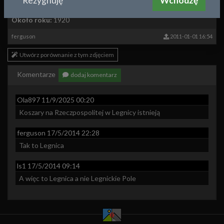
Rezygnuję
Wchodzę
NULL
Około roku:
1920
ferguson
2011-01-01 16:54
Utwórz porównanie z tym zdjęciem
Komentarze
dodaj komentarz
Ola897
11/9/2025 00:20
Koszary na Rzeczpospolitej w Legnicy istnieją
ferguson
17/5/2014 22:28
Tak to Legnica
ls1
17/5/2014 09:14
A więc to Legnica a nie Legnickie Pole