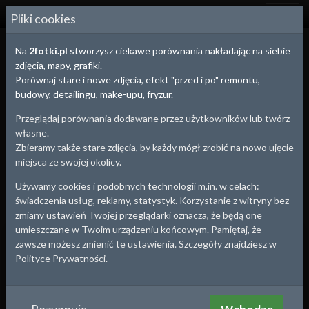
2
FOTKI.PL
Pliki cookies
Na
2fotki.pl
stworzysz ciekawe porównania nakładając na siebie
zdjęcia, mapy, grafiki.
Porównaj stare i nowe zdjęcia, efekt "przed i po" remontu,
budowy, detailingu, make-upu, fryzur.
Przeglądaj porównania dodawane przez użytkowników lub twórz
własne.
Zbieramy także stare zdjęcia, by każdy mógł zrobić na nowo ujęcie
miejsca ze swojej okolicy.
Używamy cookies i podobnych technologii m.in. w celach:
świadczenia usług, reklamy, statystyk. Korzystanie z witryny bez
zmiany ustawień Twojej przeglądarki oznacza, że będą one
umieszczane w Twoim urządzeniu końcowym. Pamiętaj, że
Białystok
, woj.
Podlaskie
zawsze możesz zmienić te ustawienia. Szczegóły znajdziesz w
Okolice ratusza
Polityce Prywatności.
brak opisu
Około roku:
1915