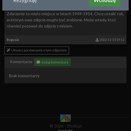
Rezygnuję
Wchodzę
Moja mama - już legniczanka - przyjechała z odwiedziny do
Wrocławia. Zwiedzając Wrocław, zrobiła sobie zdjęcie z misiem.
Zdarzenie to miało miejsce w latach 1949-1954. Chcę ustalić rok,
w którym owe zdjęcie mogło być zrobione. Może wtedy, ktoś
również pozował do zdjęcia z misiem.
Bogusia
2022-11-15 19:12
Utwórz porównanie z tym zdjęciem
Komentarze
dodaj komentarz
Brak komentarzy
© 2026 - 2fotki.pl
kontakt