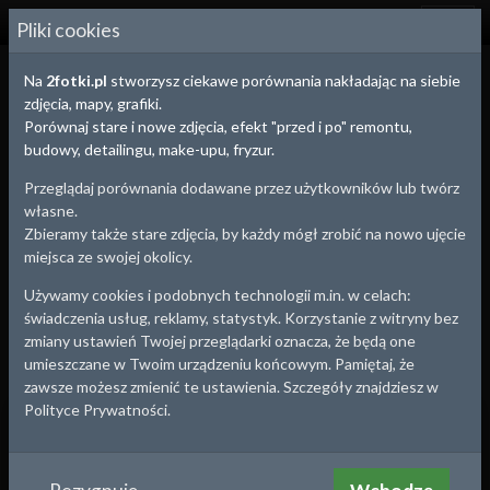
2
FOTKI.PL
Pliki cookies
Na
2fotki.pl
stworzysz ciekawe porównania nakładając na siebie
zdjęcia, mapy, grafiki.
Porównaj stare i nowe zdjęcia, efekt "przed i po" remontu,
budowy, detailingu, make-upu, fryzur.
Przeglądaj porównania dodawane przez użytkowników lub twórz
własne.
Zbieramy także stare zdjęcia, by każdy mógł zrobić na nowo ujęcie
miejsca ze swojej okolicy.
Używamy cookies i podobnych technologii m.in. w celach:
świadczenia usług, reklamy, statystyk. Korzystanie z witryny bez
zmiany ustawień Twojej przeglądarki oznacza, że będą one
umieszczane w Twoim urządzeniu końcowym. Pamiętaj, że
zawsze możesz zmienić te ustawienia. Szczegóły znajdziesz w
Polityce Prywatności.
Wrocław
, woj.
Dolnośląskie
Jaki to rok ? Mama z misiem przed wrocławską
Halą Ludową