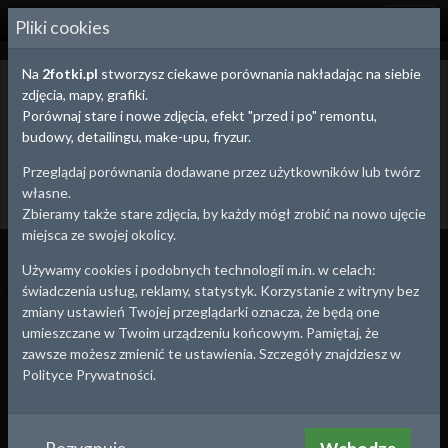
2
FOTKI.PL
Pliki cookies
Na
2fotki.pl
stworzysz ciekawe porównania nakładając na siebie
Wrocław,
Dolnośląskie
- stare zdjęcia i pocztówki
zdjęcia, mapy, grafiki.
Poniżej znajdziesz stare zdjęcia z Twojej okolicy. Możesz wybrać się
Porównaj stare i nowe zdjęcia, efekt "przed i po" remontu,
na małą wycieczkę i wykonać zdjęcie współczesne tworząc
budowy, detailingu, make-upu, fryzur.
efektowne porównanie "przed i po" ze starym zdjęciem.
Przeglądaj porównania dodawane przez użytkowników lub twórz
Dodaj stare zdjęcie
Utwórz porównanie
własne.
Powrót
Zbieramy także stare zdjęcia, by każdy mógł zrobić na nowo ujęcie
miejsca ze swojej okolicy.
Wszystko
Porównania
Zdjęcia
Używamy cookies i podobnych technologii m.in. w celach:
świadczenia usług, reklamy, statystyk. Korzystanie z witryny bez
zmiany ustawień Twojej przeglądarki oznacza, że będą one
umieszczane w Twoim urządzeniu końcowym. Pamiętaj, że
zawsze możesz zmienić te ustawienia. Szczegóły znajdziesz w
Polityce Prywatności.
Jaki to rok ? Mama z misiem
przed wrocławską Halą
Wrocław
,
Dolnośląskie