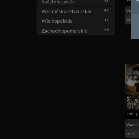
43
Świętokrzyskie
47
Warmińsko-Mazurskie
Warsz
12
Wielkopolskie
2020-05
98
Zachodniopomorskie
Jeńcy
Warsz
2019-11