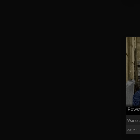
Powst
Warsz
2019-11