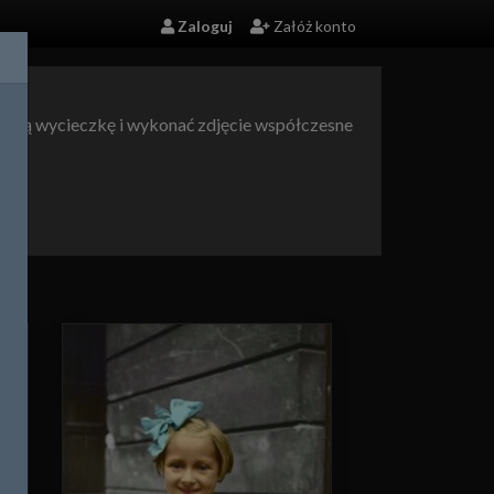
Zaloguj
Załóż konto
a małą wycieczkę i wykonać zdjęcie współczesne