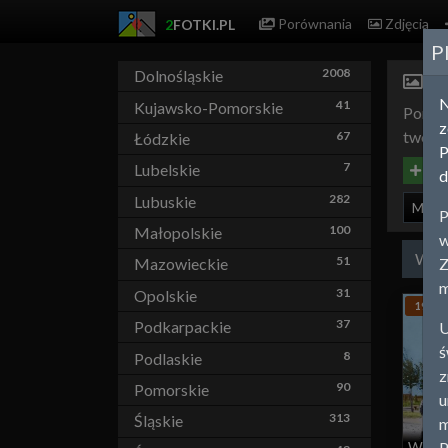
Porównania
Zdjęcia
2
FOTKI.PL
P
2008
Dolnośląskie
Ma
41
Kujawsko-Pomorskie
Poniże
z
tworzą
67
Łódzkie
P
7
Lubelskie
Doda
d
282
Lubuskie
Mław
P
100
Małopolskie
w
Wsz
51
Z
Mazowieckie
m
31
Opolskie
1908
37
Podkarpackie
U
ś
8
Podlaskie
z
90
Pomorskie
u
313
Śląskie
m
P
Warsz