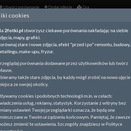
Utwórz porównanie
Dodaj zdjęcie
Gra
liki cookies
zowieckie - stare zdjęcia i pocztówki
Na
2fotki.pl
stworzysz ciekawe porównania nakładając na siebie
j znajdziesz stare zdjęcia z Twojej okolicy. Możesz wybrać się n
djęcia, mapy, grafiki.
c efektowne porównanie "przed i po" ze starym zdjęciem.
orównaj stare i nowe zdjęcia, efekt "przed i po" remontu, budowy,
j stare zdjęcie
Utwórz porównanie
etailingu, make-upu, fryzur.
a
Płock
Pruszków
Siedlce
Warszawa
5
5
2
16
23
rzeglądaj porównania dodawane przez użytkowników lub twórz
łasne.
ystko
Porównania
Zdjęcia
bieramy także stare zdjęcia, by każdy mógł zrobić na nowo ujęcie
iejsca ze swojej okolicy.
żywamy cookies i podobnych technologii m.in. w celach:
wiadczenia usług, reklamy, statystyk. Korzystanie z witryny bez
miany ustawień Twojej przeglądarki oznacza, że będą one
1920 r.
mieszczane w Twoim urządzeniu końcowym. Pamiętaj, że zawsze
Warszawa
,
Mazowieckie
ożesz zmienić te ustawienia. Szczegóły znajdziesz w Polityce
rywatności.
awskie tramwaje