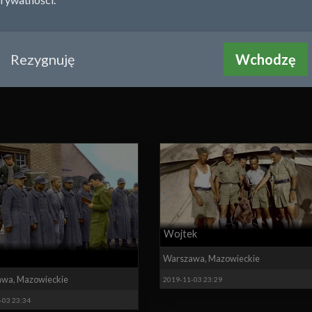
2019-11-18 23:24
awa
,
Mazowieckie
-08 21:20
Rezygnuję
Wchodzę
Wojtek
Warszawa
,
Mazowieckie
awa
,
Mazowieckie
2019-11-03 23:29
-03 23:34