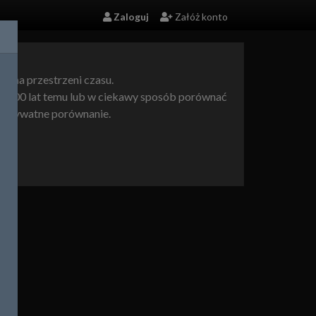
Zaloguj
Załóż konto
ce na przestrzeni czasu.
af 100 lat temu lub w ciekawy sposób porównać
c prywatne porównanie.