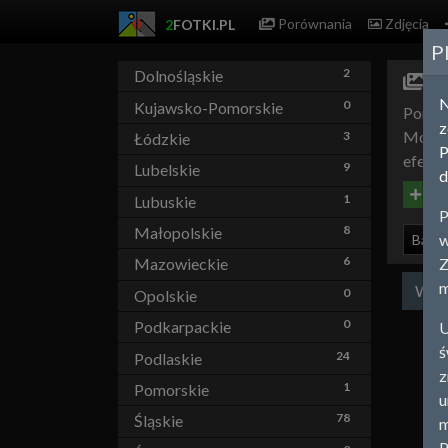
Porównania
Zdjęcia
2
FOTKI.PL
P
2
Dolnośląskie
Ma
0
Kujawsko-Pomorskie
Porówn
z
Możesz
3
Łódzkie
P
efekty
9
Lubelskie
d
Utwó
1
Lubuskie
P
8
Małopolskie
w
Babo
6
Z
Mazowieckie
m
Wsz
0
Opolskie
0
Podkarpackie
U
ś
24
Podlaskie
z
1
Pomorskie
u
78
Śląskie
m
P