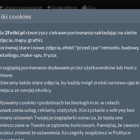
Utwórz porównanie
Dodaj zdjęcie
Gra
liki cookies
zowieckie - porównania zdjęć
Na
2fotki.pl
stworzysz ciekawe porównania nakładając na siebie
ania zdjęć, map i fotografii lotniczych obrazują zmiany zachodzą
djęcia, mapy, grafiki.
 na spacerze uchwycić ujęcie z tej samej perspektywy, co fotogr
orównaj stare i nowe zdjęcia, efekt "przed i po" remontu, budowy,
 budowy, remontu, detailingu, a nawet pracy nad sylwetką tworzą
etailingu, make-upu, fryzur.
rz porównanie
Dodaj stare zdjęcie
rzeglądaj porównania dodawane przez użytkowników lub twórz
łasne.
szewo
Płock
Warszawa
Żyrardów
1
1
2
2
bieramy także stare zdjęcia, by każdy mógł zrobić na nowo ujęcie
iejsca ze swojej okolicy.
ystko
Porównania
Zdjęcia
żywamy cookies i podobnych technologii m.in. w celach:
wiadczenia usług, reklamy, statystyk. Korzystanie z witryny bez
miany ustawień Twojej przeglądarki oznacza, że będą one
mieszczane w Twoim urządzeniu końcowym. Pamiętaj, że zawsze
ożesz zmienić te ustawienia. Szczegóły znajdziesz w Polityce
rywatności.