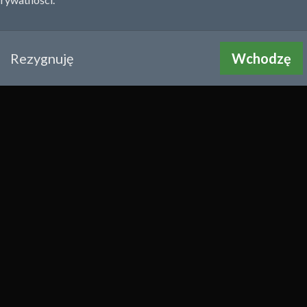
Rezygnuję
Wchodzę