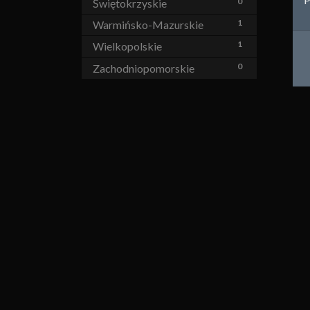
0
Świętokrzyskie
1
Warmińsko-Mazurskie
1
Wielkopolskie
0
Zachodniopomorskie