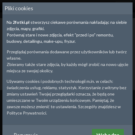
2
FOTKI.PL
Pliki cookies
Na
2fotki.pl
stworzysz ciekawe porównania nakładając na siebie
Zachodniopomorskie - porównania zdjęć
zdjęcia, mapy, grafiki.
Porównania zdjęć, map i fotografii lotniczych obrazują zmiany
Porównaj stare i nowe zdjęcia, efekt "przed i po" remontu,
zachodzące na przestrzeni czasu.
budowy, detailingu, make-upu, fryzur.
Możesz na spacerze uchwycić ujęcie z tej samej perspektywy, co
fotograf 100 lat temu lub w ciekawy sposób porównać efekty
Przeglądaj porównania dodawane przez użytkowników lub twórz
budowy, remontu, detailingu, a nawet pracy nad sylwetką tworząc
własne.
prywatne porównanie.
Zbieramy także stare zdjęcia, by każdy mógł zrobić na nowo ujęcie
miejsca ze swojej okolicy.
Utwórz porównanie
Dodaj stare zdjęcie
Używamy cookies i podobnych technologii m.in. w celach:
Powrót
świadczenia usług, reklamy, statystyk. Korzystanie z witryny bez
zmiany ustawień Twojej przeglądarki oznacza, że będą one
Wszystko
Porównania
Zdjęcia
umieszczane w Twoim urządzeniu końcowym. Pamiętaj, że
zawsze możesz zmienić te ustawienia. Szczegóły znajdziesz w
Polityce Prywatności.