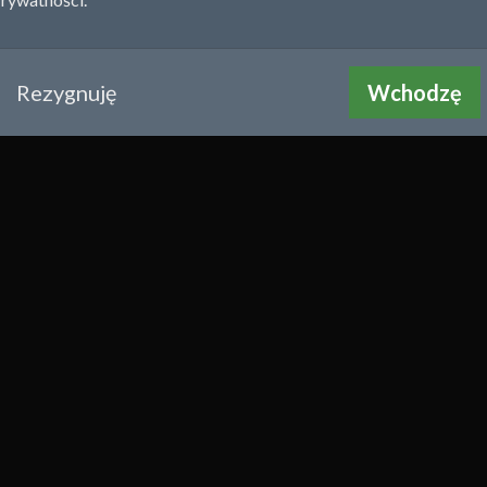
Rezygnuję
Wchodzę