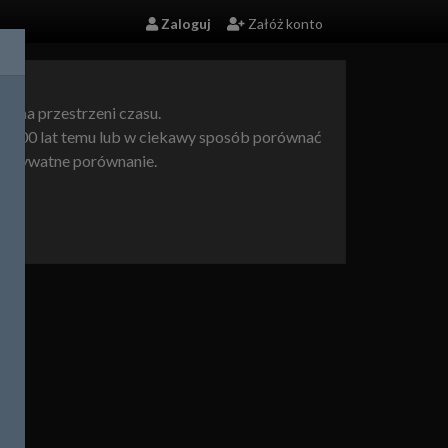
Zaloguj
Załóż konto
ce na przestrzeni czasu.
af 100 lat temu lub w ciekawy sposób porównać
c prywatne porównanie.