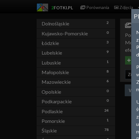
Porównania
Zdjęcia
2
FOTKI.PL
P
2
Dolnośląskie
Lu
0
Kujawsko-Pomorskie
Porówn
z
Możesz
3
Łódzkie
P
efekty
9
Lubelskie
d
Utwó
1
Lubuskie
P
8
Małopolskie
w
Zielo
6
Z
Mazowieckie
m
Wsz
0
Opolskie
0
Podkarpackie
U
ś
24
Podlaskie
z
1
Pomorskie
u
78
Śląskie
m
P