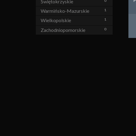
0
Świętokrzyskie
1
Warmińsko-Mazurskie
1
Wielkopolskie
0
Zachodniopomorskie