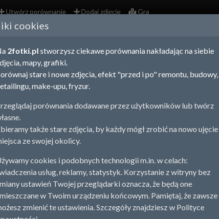
Utwórz porównanie
Dodaj zdjęcie
Gra
liki cookies
buskie - porównania zdjęć
Na
2fotki.pl
stworzysz ciekawe porównania nakładając na siebie
ania zdjęć, map i fotografii lotniczych obrazują zmiany zachodzą
djęcia, mapy, grafiki.
 na spacerze uchwycić ujęcie z tej samej perspektywy, co fotogr
orównaj stare i nowe zdjęcia, efekt "przed i po" remontu, budowy,
 budowy, remontu, detailingu, a nawet pracy nad sylwetką tworzą
etailingu, make-upu, fryzur.
rz porównanie
Dodaj stare zdjęcie
rzeglądaj porównania dodawane przez użytkowników lub twórz
łasne.
na Góra
1
bieramy także stare zdjęcia, by każdy mógł zrobić na nowo ujęcie
iejsca ze swojej okolicy.
ystko
Porównania
Zdjęcia
żywamy cookies i podobnych technologii m.in. w celach:
wiadczenia usług, reklamy, statystyk. Korzystanie z witryny bez
miany ustawień Twojej przeglądarki oznacza, że będą one
mieszczane w Twoim urządzeniu końcowym. Pamiętaj, że zawsze
ożesz zmienić te ustawienia. Szczegóły znajdziesz w Polityce
rywatności.