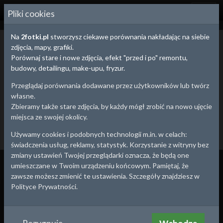
2
FOTKI.PL
Pliki cookies
Na
2fotki.pl
stworzysz ciekawe porównania nakładając na siebie
Dolnośląskie - porównania zdjęć
zdjęcia, mapy, grafiki.
Porównania zdjęć, map i fotografii lotniczych obrazują zmiany
Porównaj stare i nowe zdjęcia, efekt "przed i po" remontu,
zachodzące na przestrzeni czasu.
budowy, detailingu, make-upu, fryzur.
Możesz na spacerze uchwycić ujęcie z tej samej perspektywy, co
fotograf 100 lat temu lub w ciekawy sposób porównać efekty
Przeglądaj porównania dodawane przez użytkowników lub twórz
budowy, remontu, detailingu, a nawet pracy nad sylwetką tworząc
własne.
prywatne porównanie.
Zbieramy także stare zdjęcia, by każdy mógł zrobić na nowo ujęcie
miejsca ze swojej okolicy.
Utwórz porównanie
Dodaj stare zdjęcie
Używamy cookies i podobnych technologii m.in. w celach:
Wrocław
Powrót
2
świadczenia usług, reklamy, statystyk. Korzystanie z witryny bez
zmiany ustawień Twojej przeglądarki oznacza, że będą one
Wszystko
Porównania
Zdjęcia
umieszczane w Twoim urządzeniu końcowym. Pamiętaj, że
zawsze możesz zmienić te ustawienia. Szczegóły znajdziesz w
1944
2020
Polityce Prywatności.
Port Popowice