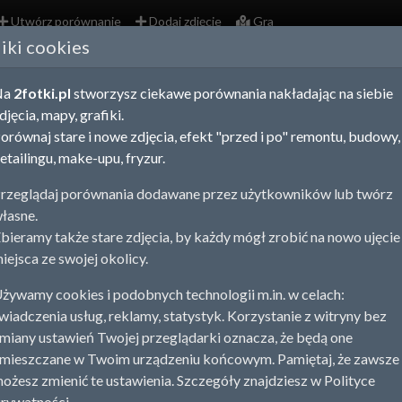
Utwórz porównanie
Dodaj zdjęcie
Gra
liki cookies
olskie - porównania zdjęć
Na
2fotki.pl
stworzysz ciekawe porównania nakładając na siebie
ania zdjęć, map i fotografii lotniczych obrazują zmiany zachodzą
djęcia, mapy, grafiki.
 na spacerze uchwycić ujęcie z tej samej perspektywy, co fotogr
orównaj stare i nowe zdjęcia, efekt "przed i po" remontu, budowy,
 budowy, remontu, detailingu, a nawet pracy nad sylwetką tworzą
etailingu, make-upu, fryzur.
rz porównanie
Dodaj stare zdjęcie
rzeglądaj porównania dodawane przez użytkowników lub twórz
łasne.
ystko
Porównania
Zdjęcia
bieramy także stare zdjęcia, by każdy mógł zrobić na nowo ujęcie
iejsca ze swojej okolicy.
żywamy cookies i podobnych technologii m.in. w celach:
wiadczenia usług, reklamy, statystyk. Korzystanie z witryny bez
miany ustawień Twojej przeglądarki oznacza, że będą one
mieszczane w Twoim urządzeniu końcowym. Pamiętaj, że zawsze
ożesz zmienić te ustawienia. Szczegóły znajdziesz w Polityce
rywatności.