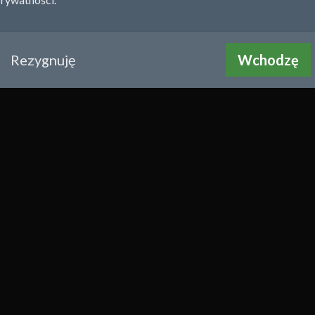
Rezygnuję
Wchodzę