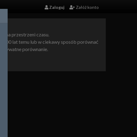
Zaloguj
Załóż konto
ce na przestrzeni czasu.
af 100 lat temu lub w ciekawy sposób porównać
c prywatne porównanie.