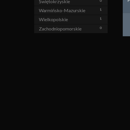
0
Świętokrzyskie
1
Warmińsko-Mazurskie
1
Wielkopolskie
0
Zachodniopomorskie