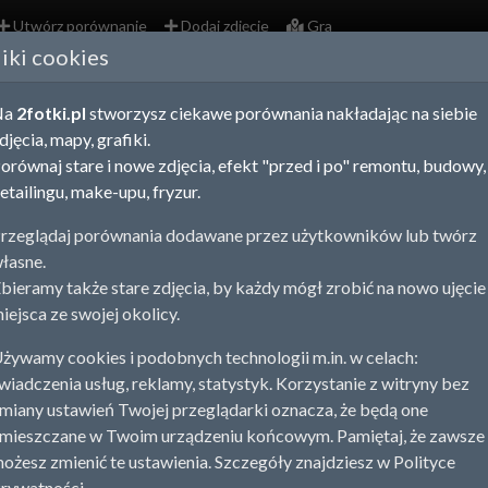
Utwórz porównanie
Dodaj zdjęcie
Gra
liki cookies
zowieckie - porównania zdjęć i stare zdjęcia
Na
2fotki.pl
stworzysz ciekawe porównania nakładając na siebie
rz porównanie
Dodaj stare zdjęcie
djęcia, mapy, grafiki.
orównaj stare i nowe zdjęcia, efekt "przed i po" remontu, budowy,
szewo
Mława
Płock
Pruszków
Siedlce
War
1
5
6
2
16
etailingu, make-upu, fryzur.
ystko
Porównania
Zdjęcia
rzeglądaj porównania dodawane przez użytkowników lub twórz
łasne.
bieramy także stare zdjęcia, by każdy mógł zrobić na nowo ujęcie
iejsca ze swojej okolicy.
żywamy cookies i podobnych technologii m.in. w celach:
1920 r.
wiadczenia usług, reklamy, statystyk. Korzystanie z witryny bez
Warszawa
,
Mazowieckie
miany ustawień Twojej przeglądarki oznacza, że będą one
mieszczane w Twoim urządzeniu końcowym. Pamiętaj, że zawsze
awskie tramwaje
2019-11-18 23:24
ożesz zmienić te ustawienia. Szczegóły znajdziesz w Polityce
awa
,
Mazowieckie
rywatności.