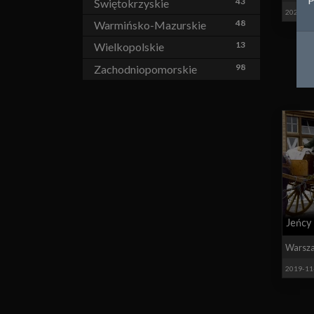
43
Świętokrzyskie
2020-05
48
Warmińsko-Mazurskie
13
Wielkopolskie
98
Zachodniopomorskie
Jeńcy
Warsz
2019-11