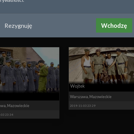
-08 21:20
Rezygnuję
Wchodzę
Wojtek
Warszawa
,
Mazowieckie
awa
,
Mazowieckie
2019-11-03 23:29
-03 23:34