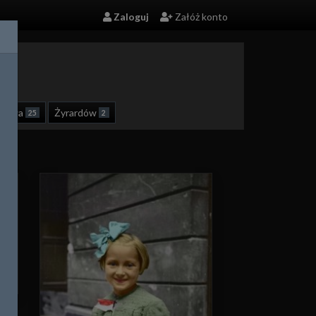
Zaloguj
Załóż konto
szawa
Żyrardów
25
2