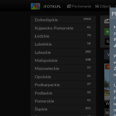
Porównania
Zdjęcia
2
FOTKI.PL
P
2010
Dolnośląskie
Ma
41
Kujawsko-Pomorskie
Utwó
z
70
Łódzkie
P
Babo
16
Lubelskie
d
283
Lubuskie
Wsz
P
108
Małopolskie
w
1908
57
Z
Mazowieckie
m
31
Opolskie
37
Podkarpackie
U
ś
32
Podlaskie
z
91
Pomorskie
u
Warsz
391
Śląskie
m
Warsz
P