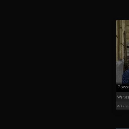
Powst
Warsz
2019-11