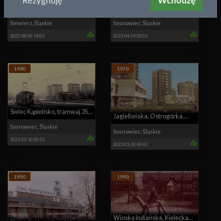
Rezygnuję
Wchodzę
Rynek w Siewierzu
Warszawska 16 w roku 1912
Siewierz
,
Śląskie
Sosnowiec
,
Śląskie
2023-08-06 14:03
2023-04-09 00:01
1980
1970
Sielec Kąpielisko, tramwaj 35,
Jagiellońska, Ostrogórka.
3 maja
Sosnowiec
,
Śląskie
Agawa, Murarz, zerówka
Sosnowiec
,
Śląskie
2023-03-10 00:51
2023-03-10 00:43
1990
1990
Wioska Indiańska, Kielecka