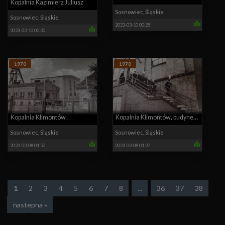
Kopalnia Kazimierz Juliusz
Zagórze
Sosnowiec
,
Śląskie
Sosnowiec
,
Śląskie
2023-03-10 00:25
2023-03-10 00:30
1970
1970
Kopalnia Klimontów
Kopalnia Klimontów, budynek
maszyny wyciagowej Jan
Sosnowiec
,
Śląskie
Sosnowiec
,
Śląskie
2023-03-08 01:50
2023-03-08 01:37
1
2
3
4
5
6
7
8
...
36
37
38
nastepna »