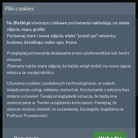
2
FOTKI.PL
Pliki cookies
Na
2fotki.pl
stworzysz ciekawe porównania nakładając na siebie
Śląskie - stare zdjęcia i pocztówki
zdjęcia, mapy, grafiki.
Poniżej znajdziesz stare zdjęcia z Twojej okolicy. Możesz wybrać się
Porównaj stare i nowe zdjęcia, efekt "przed i po" remontu,
na małą wycieczkę i wykonać zdjęcie współczesne tworząc
budowy, detailingu, make-upu, fryzur.
efektowne porównanie "przed i po" ze starym zdjęciem.
Przeglądaj porównania dodawane przez użytkowników lub twórz
Dodaj stare zdjęcie
Utwórz porównanie
własne.
Będzin
Bytom
Chorzów
Cieszyn
Powrót
12
1
1
1
Zbieramy także stare zdjęcia, by każdy mógł zrobić na nowo ujęcie
miejsca ze swojej okolicy.
Czeladź
Częstochowa
Dąbrowa Górnicza
Gliwice
25
3
38
1
Katowice
Mysłowice
Orzesze
Piekary Śląskie
10
43
6
30
Używamy cookies i podobnych technologii m.in. w celach:
świadczenia usług, reklamy, statystyk. Korzystanie z witryny bez
Siewierz
Sosnowiec
Tarnowskie Góry
1
136
5
zmiany ustawień Twojej przeglądarki oznacza, że będą one
umieszczane w Twoim urządzeniu końcowym. Pamiętaj, że
Wszystko
Porównania
Zdjęcia
zawsze możesz zmienić te ustawienia. Szczegóły znajdziesz w
Polityce Prywatności.
1996
1912