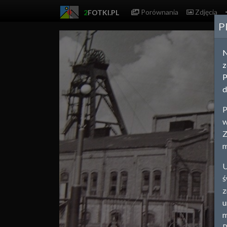
Porównania
Zdjęcia
2
FOTKI.PL
P
z
P
d
P
w
Z
m
U
ś
z
u
m
P