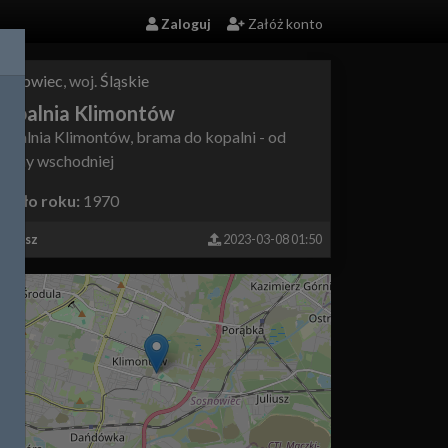
Zaloguj
Załóż konto
osnowiec
, woj.
Śląskie
Kopalnia Klimontów
opalnia Klimontów, brama do kopalni - od
trony wschodniej
koło roku:
1970
ariusz
2023-03-08 01:50
+
−