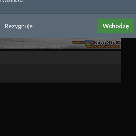
Rezygnuję
Wchodzę