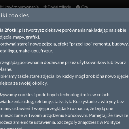
Utwórz porównanie
Dodaj zdjęcie
Gra
liki cookies
S
Na
2fotki.pl
stworzysz ciekawe porównania nakładając na siebie
djęcia, mapy, grafiki.
K
orównaj stare i nowe zdjęcia, efekt "przed i po" remontu, budowy,
s
etailingu, make-upu, fryzur.
O
rzeglądaj porównania dodawane przez użytkowników lub twórz
łasne.
M
bieramy także stare zdjęcia, by każdy mógł zrobić na nowo ujęcie
iejsca ze swojej okolicy.
żywamy cookies i podobnych technologii m.in. w celach:
wiadczenia usług, reklamy, statystyk. Korzystanie z witryny bez
miany ustawień Twojej przeglądarki oznacza, że będą one
mieszczane w Twoim urządzeniu końcowym. Pamiętaj, że zawsze
ożesz zmienić te ustawienia. Szczegóły znajdziesz w Polityce
rywatności.