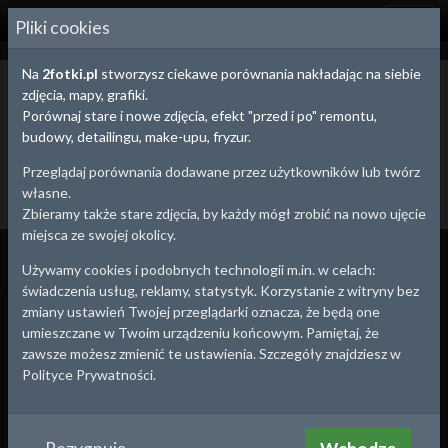
2
FOTKI.PL
Pliki cookies
Na
2fotki.pl
stworzysz ciekawe porównania nakładając na siebie
Sosnowiec,
Śląskie
- stare zdjęcia i pocztówki
zdjęcia, mapy, grafiki.
Poniżej znajdziesz stare zdjęcia z Twojej okolicy. Możesz wybrać się
Porównaj stare i nowe zdjęcia, efekt "przed i po" remontu,
na małą wycieczkę i wykonać zdjęcie współczesne tworząc
budowy, detailingu, make-upu, fryzur.
efektowne porównanie "przed i po" ze starym zdjęciem.
Przeglądaj porównania dodawane przez użytkowników lub twórz
Dodaj stare zdjęcie
Utwórz porównanie
własne.
Powrót
Zbieramy także stare zdjęcia, by każdy mógł zrobić na nowo ujęcie
miejsca ze swojej okolicy.
Wszystko
Porównania
Zdjęcia
Używamy cookies i podobnych technologii m.in. w celach:
świadczenia usług, reklamy, statystyk. Korzystanie z witryny bez
1912
1980
zmiany ustawień Twojej przeglądarki oznacza, że będą one
umieszczane w Twoim urządzeniu końcowym. Pamiętaj, że
zawsze możesz zmienić te ustawienia. Szczegóły znajdziesz w
Polityce Prywatności.
Warszawska 16 w roku 1912
Sielec Kąpielisko, tramwaj 35,
Sosnowiec
,
Śląskie
3 maja
Sosnowiec
,
Śląskie
2023-04-09 00:01
2023-03-10 00:51