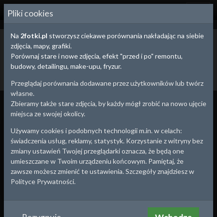
2
FOTKI.PL
Pliki cookies
Na
2fotki.pl
stworzysz ciekawe porównania nakładając na siebie
Sosnowiec,
Śląskie
- porównania zdjęć i stare
zdjęcia, mapy, grafiki.
zdjęcia
Porównaj stare i nowe zdjęcia, efekt "przed i po" remontu,
budowy, detailingu, make-upu, fryzur.
Utwórz porównanie
Dodaj stare zdjęcie
Powrót
Przeglądaj porównania dodawane przez użytkowników lub twórz
własne.
Wszystko
Porównania
Zdjęcia
Zbieramy także stare zdjęcia, by każdy mógł zrobić na nowo ujęcie
miejsca ze swojej okolicy.
1930
2024
1931
2024
Używamy cookies i podobnych technologii m.in. w celach:
świadczenia usług, reklamy, statystyk. Korzystanie z witryny bez
zmiany ustawień Twojej przeglądarki oznacza, że będą one
umieszczane w Twoim urządzeniu końcowym. Pamiętaj, że
Maczki, most kolejowy na
Maczki, kościół rok 1931 i
zawsze możesz zmienić te ustawienia. Szczegóły znajdziesz w
rzece Biała Przemsza, lata 30-
Sosnowiec
,
Śląskie
Polityce Prywatności.
współcześnie
Sosnowiec
,
Śląskie
2024-10-12 22:11
te i współcześnie
2024-10-12 22:05