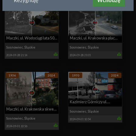
Rezygnuję
Wchodzę
1960
2024
1930
2024
Maczki, ul. Wodociągi lata 50-
Maczki, ul. Krakowska plac
60-te i współcześnie
przed Hotelem, lata 30-te i
Sosnowiec
,
Śląskie
Sosnowiec
,
Śląskie
2024-09-28 21:14
2024-09-28 21:05
współcześnie
1936
2024
1970
2024
Kazimierz Górniczy ul.
Maczki, ul. Krakowska skwer,
Główna, market lata 70-80- i
Sosnowiec
,
Śląskie
rok 1936 i współcześnie
Sosnowiec
,
Śląskie
2024-09-01 10:54
współcześnie
2024-09-01 10:56