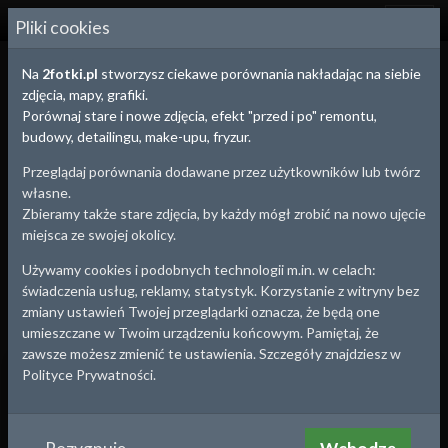
2
FOTKI.PL
Pliki cookies
Na
2fotki.pl
stworzysz ciekawe porównania nakładając na siebie
zdjęcia, mapy, grafiki.
Porównaj stare i nowe zdjęcia, efekt "przed i po" remontu,
budowy, detailingu, make-upu, fryzur.
Przeglądaj porównania dodawane przez użytkowników lub twórz
własne.
Zbieramy także stare zdjęcia, by każdy mógł zrobić na nowo ujęcie
miejsca ze swojej okolicy.
Używamy cookies i podobnych technologii m.in. w celach:
świadczenia usług, reklamy, statystyk. Korzystanie z witryny bez
zmiany ustawień Twojej przeglądarki oznacza, że będą one
umieszczane w Twoim urządzeniu końcowym. Pamiętaj, że
zawsze możesz zmienić te ustawienia. Szczegóły znajdziesz w
Sosnowiec
, woj.
Śląskie
Polityce Prywatności.
Kopalnia Kazimierz Juliusz
Pocztówka, a na niej kopalnia Kazimierz Juliusz