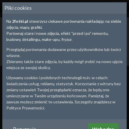
2
FOTKI.PL
Pliki cookies
Na
2fotki.pl
stworzysz ciekawe porównania nakładając na siebie
Będzin,
Śląskie
- stare zdjęcia i pocztówki
zdjęcia, mapy, grafiki.
Poniżej znajdziesz stare zdjęcia z Twojej okolicy. Możesz wybrać się
Porównaj stare i nowe zdjęcia, efekt "przed i po" remontu,
na małą wycieczkę i wykonać zdjęcie współczesne tworząc
budowy, detailingu, make-upu, fryzur.
efektowne porównanie "przed i po" ze starym zdjęciem.
Przeglądaj porównania dodawane przez użytkowników lub twórz
Dodaj stare zdjęcie
Utwórz porównanie
własne.
Powrót
Zbieramy także stare zdjęcia, by każdy mógł zrobić na nowo ujęcie
miejsca ze swojej okolicy.
Wszystko
Porównania
Zdjęcia
Używamy cookies i podobnych technologii m.in. w celach:
świadczenia usług, reklamy, statystyk. Korzystanie z witryny bez
1935
1943
zmiany ustawień Twojej przeglądarki oznacza, że będą one
umieszczane w Twoim urządzeniu końcowym. Pamiętaj, że
zawsze możesz zmienić te ustawienia. Szczegóły znajdziesz w
Polityce Prywatności.
Skrzyżowanie ul.
Małachowskiego z pl. 3-go
Będzin
,
Śląskie
2022-11-12 22:15