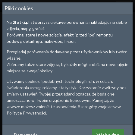
2
FOTKI.PL
Pliki cookies
Na
2fotki.pl
stworzysz ciekawe porównania nakładając na siebie
zdjęcia, mapy, grafiki.
Porównaj stare i nowe zdjęcia, efekt "przed i po" remontu,
budowy, detailingu, make-upu, fryzur.
Przeglądaj porównania dodawane przez użytkowników lub twórz
własne.
Zbieramy także stare zdjęcia, by każdy mógł zrobić na nowo ujęcie
miejsca ze swojej okolicy.
Używamy cookies i podobnych technologii m.in. w celach:
świadczenia usług, reklamy, statystyk. Korzystanie z witryny bez
zmiany ustawień Twojej przeglądarki oznacza, że będą one
umieszczane w Twoim urządzeniu końcowym. Pamiętaj, że
zawsze możesz zmienić te ustawienia. Szczegóły znajdziesz w
Jędrzejów
, woj.
Świętokrzyskie
Polityce Prywatności.
Jędrzejów - Dom Handlowy
Widokówka