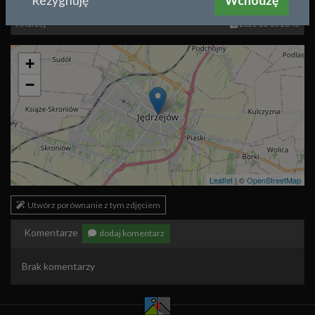
Rezygnuję
Wchodzę
Około roku:
1968
Andrzej
2010-10-30 10:45
+
−
Leaflet
| ©
OpenStreetMap
Utwórz porównanie z tym zdjęciem
Komentarze
dodaj komentarz
Brak komentarzy