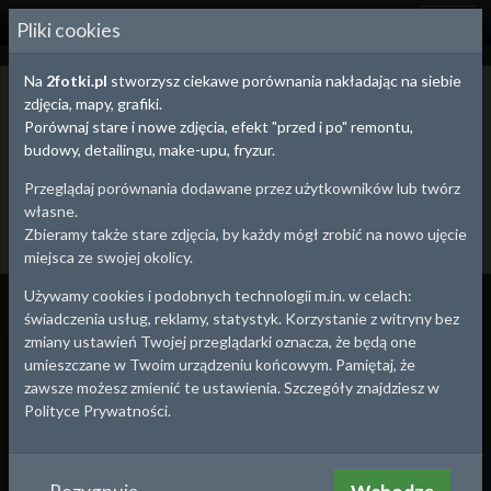
2
FOTKI.PL
Pliki cookies
Na
2fotki.pl
stworzysz ciekawe porównania nakładając na siebie
Jędrzejów,
Świętokrzyskie
- stare zdjęcia i
zdjęcia, mapy, grafiki.
pocztówki
Porównaj stare i nowe zdjęcia, efekt "przed i po" remontu,
Poniżej znajdziesz stare zdjęcia z Twojej okolicy. Możesz wybrać się
budowy, detailingu, make-upu, fryzur.
na małą wycieczkę i wykonać zdjęcie współczesne tworząc
efektowne porównanie "przed i po" ze starym zdjęciem.
Przeglądaj porównania dodawane przez użytkowników lub twórz
własne.
Dodaj stare zdjęcie
Utwórz porównanie
Zbieramy także stare zdjęcia, by każdy mógł zrobić na nowo ujęcie
Powrót
miejsca ze swojej okolicy.
Używamy cookies i podobnych technologii m.in. w celach:
Wszystko
Porównania
Zdjęcia
świadczenia usług, reklamy, statystyk. Korzystanie z witryny bez
zmiany ustawień Twojej przeglądarki oznacza, że będą one
1920
1920
umieszczane w Twoim urządzeniu końcowym. Pamiętaj, że
zawsze możesz zmienić te ustawienia. Szczegóły znajdziesz w
Polityce Prywatności.
Dawny Jędrzejów
Mstyczów. Powóz zajechał
Jędrzejów
,
Świętokrzyskie