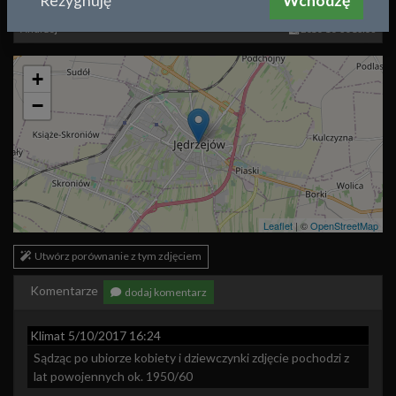
Rezygnuję
Wchodzę
Andrzej
2010-10-30 13:58
+
−
Leaflet
| ©
OpenStreetMap
Utwórz porównanie z tym zdjęciem
Komentarze
dodaj komentarz
Klimat
5/10/2017 16:24
Sądząc po ubiorze kobiety i dziewczynki zdjęcie pochodzi z 
lat powojennych ok. 1950/60