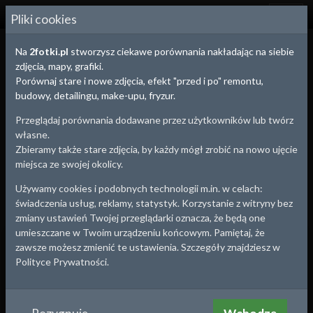
2
FOTKI.PL
Pliki cookies
Na
2fotki.pl
stworzysz ciekawe porównania nakładając na siebie
zdjęcia, mapy, grafiki.
Porównaj stare i nowe zdjęcia, efekt "przed i po" remontu,
budowy, detailingu, make-upu, fryzur.
Przeglądaj porównania dodawane przez użytkowników lub twórz
własne.
Zbieramy także stare zdjęcia, by każdy mógł zrobić na nowo ujęcie
miejsca ze swojej okolicy.
Używamy cookies i podobnych technologii m.in. w celach:
świadczenia usług, reklamy, statystyk. Korzystanie z witryny bez
zmiany ustawień Twojej przeglądarki oznacza, że będą one
umieszczane w Twoim urządzeniu końcowym. Pamiętaj, że
Jędrzejów
, woj.
Świętokrzyskie
zawsze możesz zmienić te ustawienia. Szczegóły znajdziesz w
Dawny Jędrzejów
Polityce Prywatności.
Południowo - wschodni narożnik Rynku w Jędrzejowie, wylot w
stronę Kazimierzy Wielkiej.
Około roku:
1920