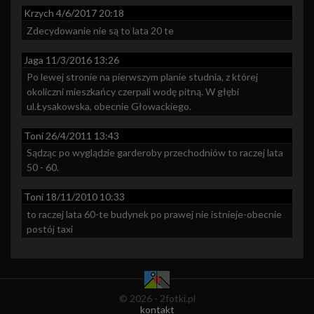
Krzych
4/6/2017 20:18
Zdecydowanie nie są to lata 20 te
Jaga
11/3/2016 13:26
Po lewej stronie na pierwszym planie studnia, z której 
okoliczni mieszkańcy czerpali wodę pitną. W głębi 
ul.Łysakowska, obecnie Głowackiego.
Toni
26/4/2011 13:43
Sądząc po wyglądzie garderoby przechodniów to raczej lata 
50 - 60.
Toni
18/11/2010 10:33
to raczej lata 60-te budynek po prawej nie istnieje-obecnie 
postój taxi
© 2026 - 2fotki.pl
kontakt