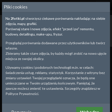
2
FOTKI.PL
Pliki cookies
Na
2fotki.pl
stworzysz ciekawe porównania nakładając na siebie
Poznań,
Wielkopolskie
- porównania zdjęć i stare
zdjęcia, mapy, grafiki.
zdjęcia
Porównaj stare i nowe zdjęcia, efekt "przed i po" remontu,
budowy, detailingu, make-upu, fryzur.
Utwórz porównanie
Dodaj stare zdjęcie
Powrót
Przeglądaj porównania dodawane przez użytkowników lub twórz
własne.
Wszystko
Porównania
Zdjęcia
Zbieramy także stare zdjęcia, by każdy mógł zrobić na nowo ujęcie
miejsca ze swojej okolicy.
1994
2023
Używamy cookies i podobnych technologii m.in. w celach:
świadczenia usług, reklamy, statystyk. Korzystanie z witryny bez
zmiany ustawień Twojej przeglądarki oznacza, że będą one
umieszczane w Twoim urządzeniu końcowym. Pamiętaj, że
zawsze możesz zmienić te ustawienia. Szczegóły znajdziesz w
Plac budowy PFC
Polityce Prywatności.
Poznań
,
Wielkopolskie
2024-04-19 19:13