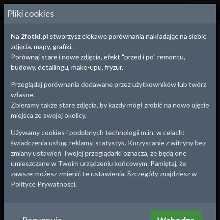
2
FOTKI.PL
Pliki cookies
Na
2fotki.pl
stworzysz ciekawe porównania nakładając na siebie
zdjęcia, mapy, grafiki.
Porównaj stare i nowe zdjęcia, efekt "przed i po" remontu,
budowy, detailingu, make-upu, fryzur.
Przeglądaj porównania dodawane przez użytkowników lub twórz
własne.
Zbieramy także stare zdjęcia, by każdy mógł zrobić na nowo ujęcie
miejsca ze swojej okolicy.
Używamy cookies i podobnych technologii m.in. w celach:
świadczenia usług, reklamy, statystyk. Korzystanie z witryny bez
zmiany ustawień Twojej przeglądarki oznacza, że będą one
umieszczane w Twoim urządzeniu końcowym. Pamiętaj, że
zawsze możesz zmienić te ustawienia. Szczegóły znajdziesz w
Polityce Prywatności.
Sosnowiec
, woj.
Śląskie
Stacja kolejowa Granica (Maczki)