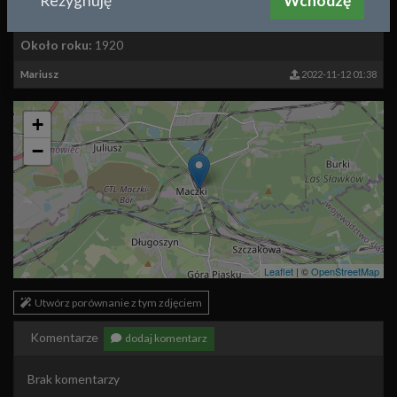
Rezygnuję
Wchodzę
brak opisu
Około roku:
1920
Mariusz
2022-11-12 01:38
+
−
Leaflet
| ©
OpenStreetMap
Utwórz porównanie z tym zdjęciem
Komentarze
dodaj komentarz
Brak komentarzy