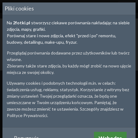
2
FOTKI.PL
Pliki cookies
Na
2fotki.pl
stworzysz ciekawe porównania nakładając na siebie
Bobowo,
Pomorskie
- stare zdjęcia i pocztówki
zdjęcia, mapy, grafiki.
Poniżej znajdziesz stare zdjęcia z Twojej okolicy. Możesz wybrać się
Porównaj stare i nowe zdjęcia, efekt "przed i po" remontu,
na małą wycieczkę i wykonać zdjęcie współczesne tworząc
budowy, detailingu, make-upu, fryzur.
efektowne porównanie "przed i po" ze starym zdjęciem.
Przeglądaj porównania dodawane przez użytkowników lub twórz
Dodaj stare zdjęcie
Utwórz porównanie
własne.
Powrót
Zbieramy także stare zdjęcia, by każdy mógł zrobić na nowo ujęcie
miejsca ze swojej okolicy.
Wszystko
Porównania
Zdjęcia
Używamy cookies i podobnych technologii m.in. w celach:
świadczenia usług, reklamy, statystyk. Korzystanie z witryny bez
1912
1912
zmiany ustawień Twojej przeglądarki oznacza, że będą one
umieszczane w Twoim urządzeniu końcowym. Pamiętaj, że
zawsze możesz zmienić te ustawienia. Szczegóły znajdziesz w
Polityce Prywatności.
zdjęcie z pomorza
zdjęcie z pomorza
Bobowo
,
Pomorskie
Bobowo
,
Pomorskie