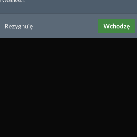
da
,
Warmińsko-Mazurskie
-07 11:29
Rezygnuję
Wchodzę