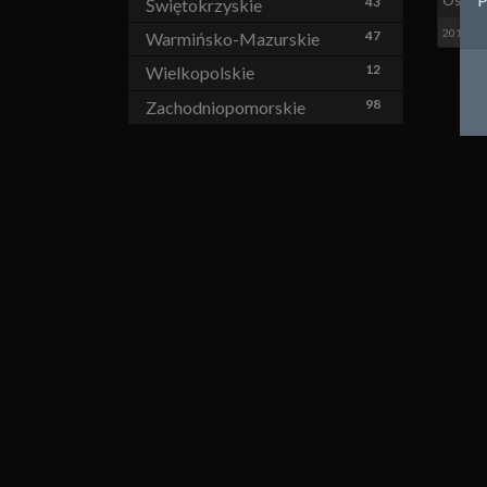
Ostró
43
Świętokrzyskie
2010-10
47
Warmińsko-Mazurskie
12
Wielkopolskie
98
Zachodniopomorskie