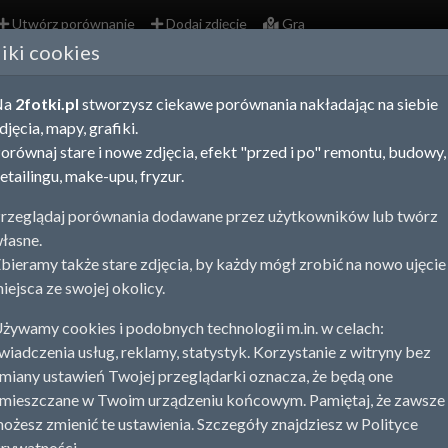
Utwórz porównanie
Dodaj zdjęcie
Gra
liki cookies
tróda,
Warmińsko-Mazurskie
- stare zdjęcia i po
Na
2fotki.pl
stworzysz ciekawe porównania nakładając na siebie
j znajdziesz stare zdjęcia z Twojej okolicy. Możesz wybrać się n
djęcia, mapy, grafiki.
c efektowne porównanie "przed i po" ze starym zdjęciem.
orównaj stare i nowe zdjęcia, efekt "przed i po" remontu, budowy,
j stare zdjęcie
Utwórz porównanie
etailingu, make-upu, fryzur.
rzeglądaj porównania dodawane przez użytkowników lub twórz
ystko
Porównania
Zdjęcia
łasne.
bieramy także stare zdjęcia, by każdy mógł zrobić na nowo ujęcie
iejsca ze swojej okolicy.
żywamy cookies i podobnych technologii m.in. w celach:
wiadczenia usług, reklamy, statystyk. Korzystanie z witryny bez
miany ustawień Twojej przeglądarki oznacza, że będą one
mieszczane w Twoim urządzeniu końcowym. Pamiętaj, że zawsze
da
ożesz zmienić te ustawienia. Szczegóły znajdziesz w Polityce
rywatności.