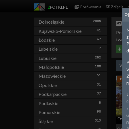
Porównania
Zdjęcia
2
FOTKI.PL
P
2008
Dolnośląskie
Os
41
Kujawsko-Pomorskie
Poniże
z
tworzą
67
Łódzkie
P
7
Lubelskie
Doda
d
282
Lubuskie
P
Wsz
100
Małopolskie
w
51
Z
Mazowieckie
1979
m
31
Opolskie
37
Podkarpackie
U
ś
8
Podlaskie
z
90
Pomorskie
u
Ostró
313
Śląskie
m
P