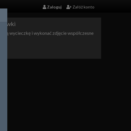
Zaloguj
Załóż konto
cztówki
a małą wycieczkę i wykonać zdjęcie współczesne