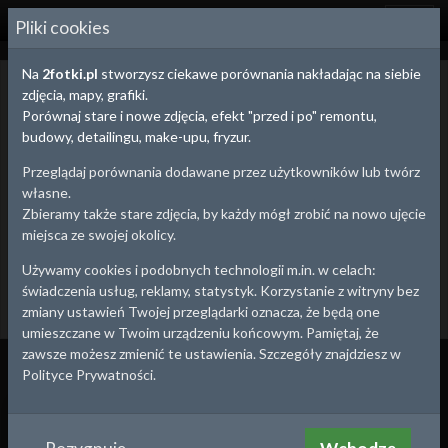
2
FOTKI.PL
Pliki cookies
Na
2fotki.pl
stworzysz ciekawe porównania nakładając na siebie
Stare zdjęcia i pocztówki
zdjęcia, mapy, grafiki.
Poniżej znajdziesz stare zdjęcia z Twojej okolicy. Możesz wybrać się
Porównaj stare i nowe zdjęcia, efekt "przed i po" remontu,
na małą wycieczkę i wykonać zdjęcie współczesne tworząc
budowy, detailingu, make-upu, fryzur.
efektowne porównanie "przed i po" ze starym zdjęciem.
Przeglądaj porównania dodawane przez użytkowników lub twórz
Dodaj stare zdjęcie
Utwórz porównanie
własne.
Dolnośląskie
Kujawsko-Pomorskie
Łódzkie
2008
41
67
Zbieramy także stare zdjęcia, by każdy mógł zrobić na nowo ujęcie
miejsca ze swojej okolicy.
Lubelskie
Lubuskie
Małopolskie
Mazowieckie
7
282
100
51
Opolskie
Podkarpackie
Podlaskie
Pomorskie
31
37
8
90
Używamy cookies i podobnych technologii m.in. w celach:
świadczenia usług, reklamy, statystyk. Korzystanie z witryny bez
Śląskie
Świętokrzyskie
Warmińsko-Mazurskie
313
43
47
zmiany ustawień Twojej przeglądarki oznacza, że będą one
Wielkopolskie
Zachodniopomorskie
12
98
umieszczane w Twoim urządzeniu końcowym. Pamiętaj, że
zawsze możesz zmienić te ustawienia. Szczegóły znajdziesz w
Wszystko
Porównania
Zdjęcia
Polityce Prywatności.
2019
2019
Głogów wieczorem