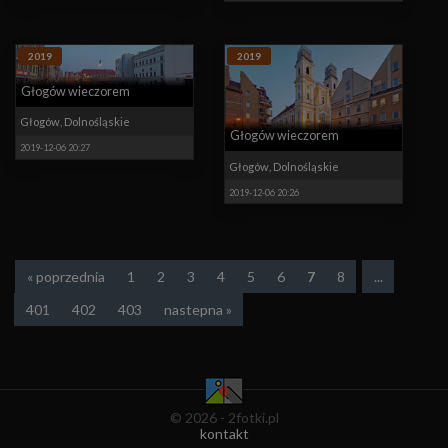
2019
2019
Głogów wieczorem
Głogów
,
Dolnośląskie
Głogów wieczorem
2019-12-06 20:27
Głogów
,
Dolnośląskie
2019-12-06 20:26
« poprzednia
1
2
3
4
5
6
7
8
...
401
402
403
nastepna »
© 2026 - 2fotki.pl
kontakt