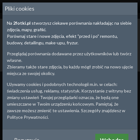
2
FOTKI.PL
Pliki cookies
Na
2fotki.pl
stworzysz ciekawe porównania nakładając na siebie
Suwałki,
Podlaskie
- stare zdjęcia i pocztówki
zdjęcia, mapy, grafiki.
Poniżej znajdziesz stare zdjęcia z Twojej okolicy. Możesz wybrać się
Porównaj stare i nowe zdjęcia, efekt "przed i po" remontu,
na małą wycieczkę i wykonać zdjęcie współczesne tworząc
budowy, detailingu, make-upu, fryzur.
efektowne porównanie "przed i po" ze starym zdjęciem.
Przeglądaj porównania dodawane przez użytkowników lub twórz
Dodaj stare zdjęcie
Utwórz porównanie
własne.
Powrót
Zbieramy także stare zdjęcia, by każdy mógł zrobić na nowo ujęcie
miejsca ze swojej okolicy.
Wszystko
Porównania
Zdjęcia
Używamy cookies i podobnych technologii m.in. w celach:
świadczenia usług, reklamy, statystyk. Korzystanie z witryny bez
1915
zmiany ustawień Twojej przeglądarki oznacza, że będą one
umieszczane w Twoim urządzeniu końcowym. Pamiętaj, że
zawsze możesz zmienić te ustawienia. Szczegóły znajdziesz w
Polityce Prywatności.
Suwałki
Suwałki
,
Podlaskie