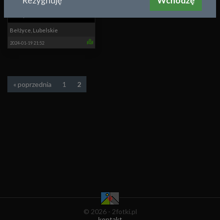
Rezygnuję
Wchodzę
Bełżyce
zielona/Prebendarska
Bełżyce
,
Lubelskie
2024-01-19 21:52
« poprzednia
1
2
© 2026 - 2fotki.pl
kontakt