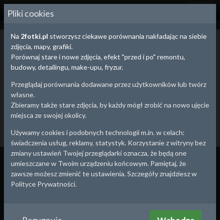
2
FOTKI.PL
Pliki cookies
Na
2fotki.pl
stworzysz ciekawe porównania nakładając na siebie
Bełżyce,
Lubelskie
- porównania zdjęć
zdjęcia, mapy, grafiki.
Porównania zdjęć, map i fotografii lotniczych obrazują zmiany
Porównaj stare i nowe zdjęcia, efekt "przed i po" remontu,
zachodzące na przestrzeni czasu.
budowy, detailingu, make-upu, fryzur.
Możesz na spacerze uchwycić ujęcie z tej samej perspektywy, co
fotograf 100 lat temu lub w ciekawy sposób porównać efekty
Przeglądaj porównania dodawane przez użytkowników lub twórz
budowy, remontu, detailingu, a nawet pracy nad sylwetką tworząc
własne.
prywatne porównanie.
Zbieramy także stare zdjęcia, by każdy mógł zrobić na nowo ujęcie
miejsca ze swojej okolicy.
Utwórz porównanie
Dodaj stare zdjęcie
Używamy cookies i podobnych technologii m.in. w celach:
Powrót
świadczenia usług, reklamy, statystyk. Korzystanie z witryny bez
zmiany ustawień Twojej przeglądarki oznacza, że będą one
Wszystko
Porównania
Zdjęcia
umieszczane w Twoim urządzeniu końcowym. Pamiętaj, że
zawsze możesz zmienić te ustawienia. Szczegóły znajdziesz w
1983
2023
Polityce Prywatności.