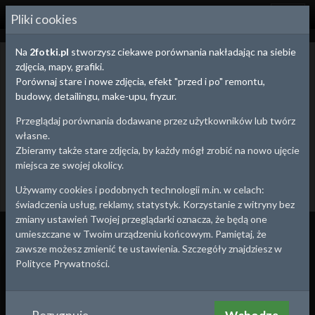
2
FOTKI.PL
Pliki cookies
Na
2fotki.pl
stworzysz ciekawe porównania nakładając na siebie
Lubelskie - porównania zdjęć
zdjęcia, mapy, grafiki.
Porównania zdjęć, map i fotografii lotniczych obrazują zmiany
Porównaj stare i nowe zdjęcia, efekt "przed i po" remontu,
zachodzące na przestrzeni czasu.
budowy, detailingu, make-upu, fryzur.
Możesz na spacerze uchwycić ujęcie z tej samej perspektywy, co
fotograf 100 lat temu lub w ciekawy sposób porównać efekty
Przeglądaj porównania dodawane przez użytkowników lub twórz
budowy, remontu, detailingu, a nawet pracy nad sylwetką tworząc
własne.
prywatne porównanie.
Zbieramy także stare zdjęcia, by każdy mógł zrobić na nowo ujęcie
miejsca ze swojej okolicy.
Utwórz porównanie
Dodaj stare zdjęcie
Używamy cookies i podobnych technologii m.in. w celach:
Bełżyce
Powrót
9
świadczenia usług, reklamy, statystyk. Korzystanie z witryny bez
zmiany ustawień Twojej przeglądarki oznacza, że będą one
Wszystko
Porównania
Zdjęcia
umieszczane w Twoim urządzeniu końcowym. Pamiętaj, że
zawsze możesz zmienić te ustawienia. Szczegóły znajdziesz w
1983
2023
Polityce Prywatności.