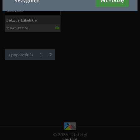
Rezygnuję
Wchodzę
Bełżyce
zielona/Prebendarska
Bełżyce
,
Lubelskie
2024-01-19 21:52
« poprzednia
1
2
© 2026 - 2fotki.pl
kontakt