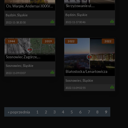
Skrzyżowanie ul.
Os. Warpie, Andersa i XXXV-
Małachowskiego z pl. 3-go
Będzin
,
Śląskie
lecia PRL
Będzin
,
Śląskie
2022-11-17 00:46
2022-11-18 20:50
Maja
1944
2019
2022
2022
Sosnowiec Zagórze,
Klimontów - zdjęcie lotnicze
Sosnowiec
,
Śląskie
Białostocka/Lenartowicza
2022-11-09 03:07
Sosnowiec
,
Śląskie
2022-11-09 02:55
« poprzednia
1
2
3
4
5
6
7
8
9