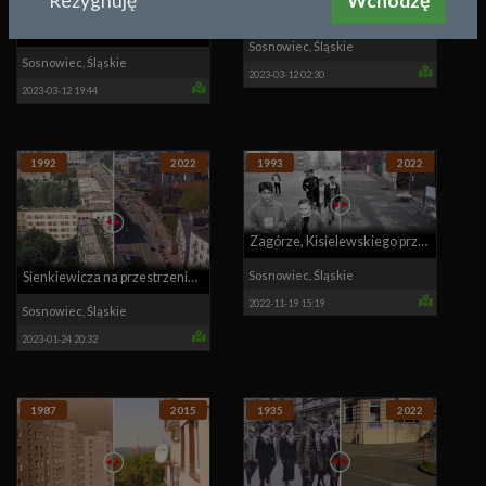
Rezygnuję
Wchodzę
Kolonia Wągródka, Cieśle na
Białostocka z drona dzień/noc
starym zdjęciu lotniczym
Sosnowiec
,
Śląskie
Sosnowiec
,
Śląskie
2023-03-12 02:30
2023-03-12 19:44
1992
2022
1993
2022
Zagórze, Kisielewskiego przy
VII LO, SP. nr 40
Sosnowiec
,
Śląskie
Sienkiewicza na przestrzeni
2022-11-19 15:19
30 lat, przed budową Plazy
Sosnowiec
,
Śląskie
2023-01-24 20:32
1987
2015
1935
2022