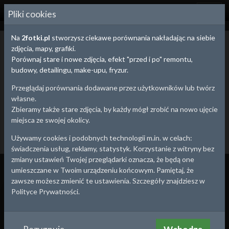
2
FOTKI.PL
Pliki cookies
Na
2fotki.pl
stworzysz ciekawe porównania nakładając na siebie
Śląskie - porównania zdjęć
zdjęcia, mapy, grafiki.
Porównania zdjęć, map i fotografii lotniczych obrazują zmiany
Porównaj stare i nowe zdjęcia, efekt "przed i po" remontu,
zachodzące na przestrzeni czasu.
budowy, detailingu, make-upu, fryzur.
Możesz na spacerze uchwycić ujęcie z tej samej perspektywy, co
fotograf 100 lat temu lub w ciekawy sposób porównać efekty
Przeglądaj porównania dodawane przez użytkowników lub twórz
budowy, remontu, detailingu, a nawet pracy nad sylwetką tworząc
własne.
prywatne porównanie.
Zbieramy także stare zdjęcia, by każdy mógł zrobić na nowo ujęcie
miejsca ze swojej okolicy.
Utwórz porównanie
Dodaj stare zdjęcie
Używamy cookies i podobnych technologii m.in. w celach:
Będzin
Jaworzno
Katowice
Sosnowiec
Powrót
2
1
12
63
świadczenia usług, reklamy, statystyk. Korzystanie z witryny bez
zmiany ustawień Twojej przeglądarki oznacza, że będą one
Wszystko
Porównania
Zdjęcia
umieszczane w Twoim urządzeniu końcowym. Pamiętaj, że
zawsze możesz zmienić te ustawienia. Szczegóły znajdziesz w
2023
2023
1945
2015
Polityce Prywatności.